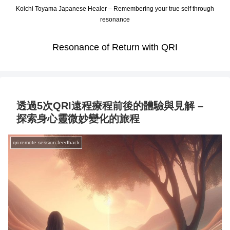
Koichi Toyama Japanese Healer – Remembering your true self through
resonance
Resonance of Return with QRI
透過5次QRI遠程療程前後的體驗與見解 –
探索身心靈微妙變化的旅程
qri remote session feedback