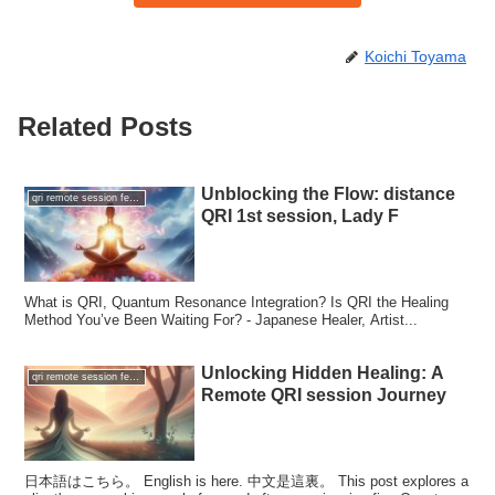
Koichi Toyama
Related Posts
Unblocking the Flow: distance
qri remote session feedback
QRI 1st session, Lady F
What is QRI, Quantum Resonance Integration? Is QRI the Healing
Method You’ve Been Waiting For? - Japanese Healer, Artist...
Unlocking Hidden Healing: A
qri remote session feedback
Remote QRI session Journey
日本語はこちら。 English is here. 中文是這裏。 This post explores a