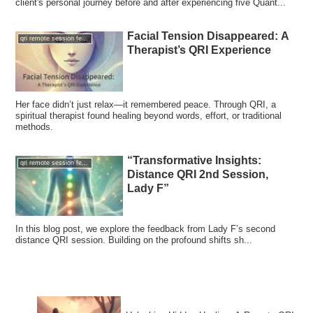
client's personal journey before and after experiencing five Quant...
Facial Tension Disappeared: A
qri remote session feedback
Therapist’s QRI Experience
Her face didn’t just relax—it remembered peace. Through QRI, a
spiritual therapist found healing beyond words, effort, or traditional
methods.
“Transformative Insights:
qri remote session feedback
Distance QRI 2nd Session,
Lady F”
In this blog post, we explore the feedback from Lady F’s second
distance QRI session. Building on the profound shifts sh...