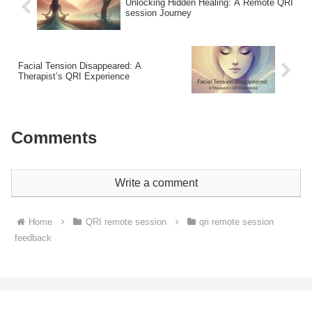
Unlocking Hidden Healing: A Remote QRI
session Journey
Facial Tension Disappeared: A
Therapist’s QRI Experience
Comments
Write a comment
Home
QRI remote session
qri remote session
feedback