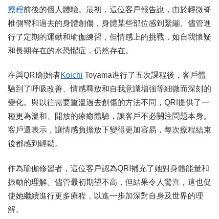
療程
前後的個人體驗。最初，這位客戶報告說，由於輕微脊
椎側彎和過去的身體創傷，身體某些部位感到緊繃。儘管進
行了定期的運動和瑜伽練習，但情感上的挑戰，如自我懷疑
和長期存在的水恐懼症，仍然存在。
在與QRI創始者
Koichi
Toyama進行了五次課程後，客戶體
驗到了呼吸改善、情感釋放和自我意識增強等細微而深刻的
變化。與以往需要重溫過去創傷的方法不同，QRI提供了一
種更為溫和、開放的療癒體驗，讓客戶不必關注問題本身。
客戶還表示，讓情感負擔放下變得更加容易，每次療程結束
後都感到輕鬆。
作為瑜伽修習者，這位客戶認為QRI補充了她對身體能量和
振動的理解。儘管最初期望不高，但結果令人驚喜，這也促
使她繼續進行更多療程，以進一步加深對自身及世界的理
解。