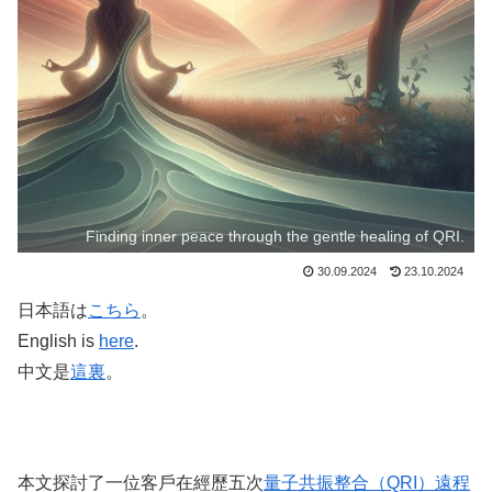
Finding inner peace through the gentle healing of QRI.
30.09.2024
23.10.2024
日本語は
こちら
。
English is
here
.
中文是
這裏
。
本文探討了一位客戶在經歷五次
量子共振整合（QRI）遠程